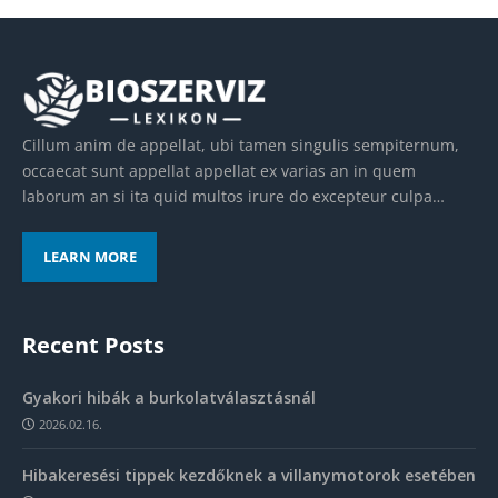
Cillum anim de appellat, ubi tamen singulis sempiternum,
occaecat sunt appellat appellat ex varias an in quem
laborum an si ita quid multos irure do excepteur culpa…
LEARN MORE
Recent Posts
Gyakori hibák a burkolatválasztásnál
2026.02.16.
Hibakeresési tippek kezdőknek a villanymotorok esetében