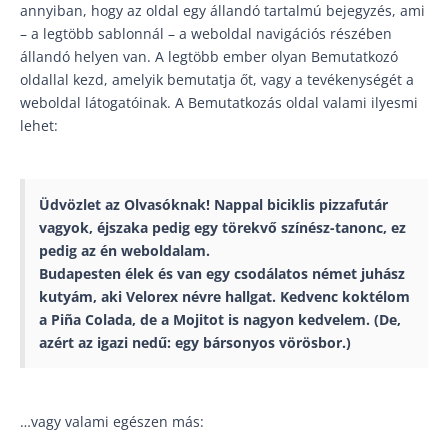
annyiban, hogy az oldal egy állandó tartalmú bejegyzés, ami
– a legtöbb sablonnál – a weboldal navigációs részében
állandó helyen van. A legtöbb ember olyan Bemutatkozó
oldallal kezd, amelyik bemutatja őt, vagy a tevékenységét a
weboldal látogatóinak. A Bemutatkozás oldal valami ilyesmi
lehet:
Üdvözlet az Olvasóknak! Nappal biciklis pizzafutár
vagyok, éjszaka pedig egy törekvő színész-tanonc, ez
pedig az én weboldalam.
Budapesten élek és van egy csodálatos német juhász
kutyám, aki Velorex névre hallgat. Kedvenc koktélom
a Piña Colada, de a Mojitot is nagyon kedvelem. (De,
azért az igazi nedű: egy bársonyos vörösbor.)
…vagy valami egészen más: