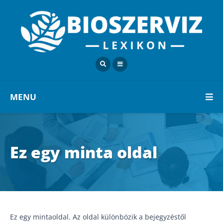
MENU
Ez egy minta oldal
Ez egy mintaoldal. Az oldal különbözik a bejegyzéstől